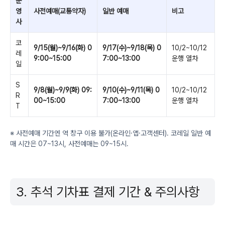
운
영
사전예매(교통약자)
일반 예매
비고
사
코
9/15(월)~9/16(화) 0
9/17(수)~9/18(목) 0
10/2~10/12
레
9:00~15:00
7:00~13:00
운행 열차
일
S
9/8(월)~9/9(화) 09:
9/10(수)~9/11(목) 0
10/2~10/12
R
00~15:00
7:00~13:00
운행 열차
T
※ 사전예매 기간엔 역 창구 이용 불가(온라인·앱·고객센터). 코레일 일반 예
매 시간은 07~13시, 사전예매는 09~15시.
3. 추석 기차표 결제 기간 & 주의사항