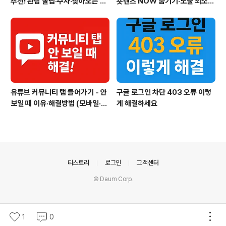
추천! 관람 꿀팁·주차·찾아오는 길
숏텐츠 NOW 숨기기·노출 최소화
까지
방법
유튜브 커뮤니티 탭 들어가기 - 안
구글 로그인 차단 403 오류 이렇
보일 때 이유·해결방법 (모바일·P
게 해결하세요
C)
의안내
티스토리
로그인
고객센터
© Daum Corp.
1
0