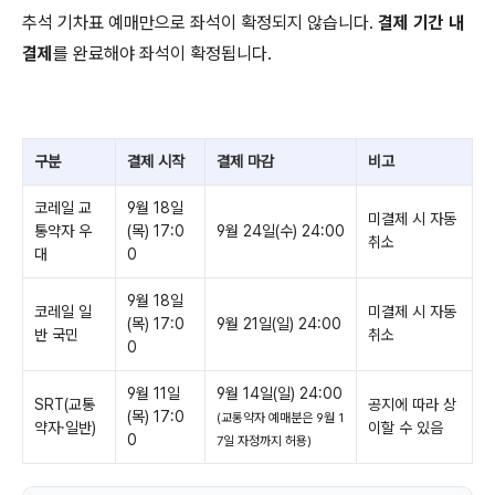
추석 기차표 예매만으로 좌석이 확정되지 않습니다.
결제 기간 내
결제
를 완료해야 좌석이 확정됩니다.
구분
결제 시작
결제 마감
비고
코레일 교
9월 18일
미결제 시 자동
통약자 우
(목) 17:0
9월 24일(수) 24:00
취소
대
0
9월 18일
코레일 일
미결제 시 자동
(목) 17:0
9월 21일(일) 24:00
반 국민
취소
0
9월 11일
9월 14일(일) 24:00
SRT(교통
공지에 따라 상
(목) 17:0
(교통약자 예매분은 9월 1
약자·일반)
이할 수 있음
0
7일 자정까지 허용)